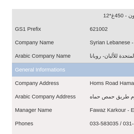
4غ*12
GS1 Prefix
621002
Company Name
Syrian Lebanese 
Arabic Company Name
متحدة للألبان- روبانا
General Informations
Company Address
Homs Road Hama
Arabic Company Address
رم طريق حمص حماه
Manager Name
Fawaz Karkour - E
Phones
033-583035 / 031