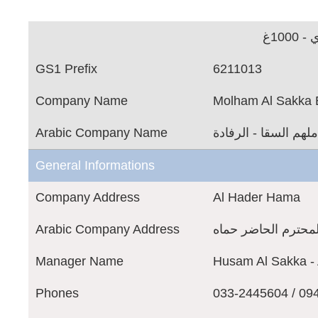
100غ
GS1 Prefix
6211013
Company Name
Molham Al Sakka E
Arabic Company Name
لهم السقا - الرفادة
General Informations
Company Address
Al Hader Hama
Arabic Company Address
لمحترم الحاضر حماه
Manager Name
Husam Al Sakka -
Phones
033-2445604 / 09