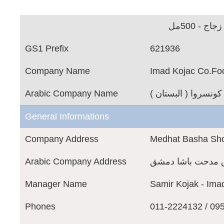
 - 500مل
GS1 Prefix
621936
Company Name
Imad Kojac Co.Fo
Arabic Company Name
كونسروا ( البستان
General Informations
Company Address
Medhat Basha Sh
Arabic Company Address
ق مدحت باشا دمشق
Manager Name
Samir Kojak - Ima
Phones
011-2224132 / 09